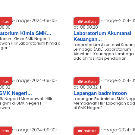
ilitas
Fasilitas
atorium Kimia SMK...
Laboratorium Akuntansi
torium Kimia SMK Negeri 1
Keuangan...
ah Hilir Laboratorium Kimia di
Laboratorium Akuntansi Keuan
eri 1...
Lembaga (AKL) Laboratorium
Akuntansi Keuangan Lembaga 
adalah fasilitas pendidikan...
ilitas
Fasilitas
MK Negeri...
Lapangan badmintoon
K Negeri 1 Mempawah Hilir
Lapangan Badminton SMK Neger
as gym di SMK Negeri 1
Mempawah Hilir Lapangan bad
wah...
di SMK Negeri 1...
ilitas
Fasilitas