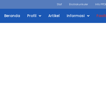
Staf
Ekstrakurikuler
Info PPD
Beranda
Profil
Artikel
Informasi
Fasil