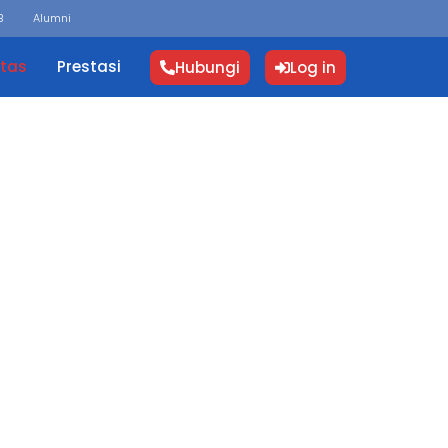
B
Alumni
itas
Prestasi
Hubungi
Log in