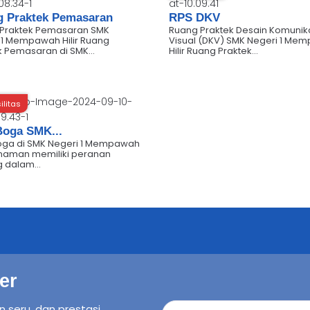
 Praktek Pemasaran
RPS DKV
Praktek Pemasaran SMK
Ruang Praktek Desain Komunik
 1 Mempawah Hilir Ruang
Visual (DKV) SMK Negeri 1 Me
k Pemasaran di SMK...
Hilir Ruang Praktek...
ilitas
Boga SMK...
oga di SMK Negeri 1 Mempawah
Tanaman memiliki peranan
 dalam...
er
n seru, dan prestasi