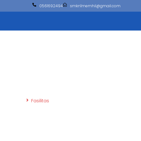
0561692494
smkn1memhil@gmail.com
Fasilitas
Beranda
Fasilitas