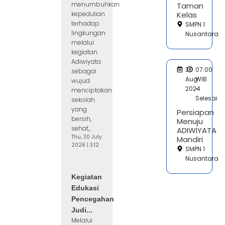
menumbuhkan
Taman
kepedulian
Kelas
terhadap
SMPN 1
lingkungan
Nusantara
melalui
kegiatan
Adiwiyata
30
07.00
sebagai
Aug
WIB
wujud
2024
-
menciptakan
Selesai
sekolah
yang
Persiapan
bersih,
Menuju
sehat,...
ADIWIYATA
Thu, 30 July
Mandiri
2026 | 3:12
SMPN 1
Nusantara
Kegiatan
Edukasi
Pencegahan
Judi...
Melalui