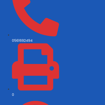
0561692494
0