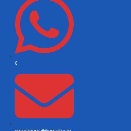
0
smkn1memhil@gmail.com