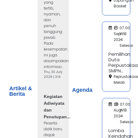
Lapangan
yang
Basket
tertib,
nyaman,
dan
penuh
2
07.00
tanggung
Sep
WIB
jawab.
2024
-
Pada
Selesai
kesempatan
Pemilihan
ini juga
Duta
disampaikan
Perpustakaa
informasi...
SMPN...
Thu, 30 July
Peprustakaa
2026 | 3:14
Melati
Artikel &
Agenda
Berita
Kegiatan
Adiwiyata
26
07.00
dan
Aug
WIB
2024
-
Penutupan...
Selesai
Peserta
didik baru
Lomba
diajak
Keindahan