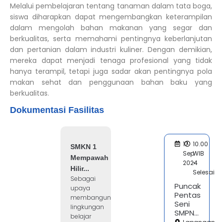
Melalui pembelajaran tentang tanaman dalam tata boga,
siswa diharapkan dapat mengembangkan keterampilan
dalam mengolah bahan makanan yang segar dan
berkualitas, serta memahami pentingnya keberlanjutan
dan pertanian dalam industri kuliner. Dengan demikian,
mereka dapat menjadi tenaga profesional yang tidak
hanya terampil, tetapi juga sadar akan pentingnya pola
makan sehat dan penggunaan bahan baku yang
berkualitas.
Dokumentasi Fasilitas
17
10.00
SMKN 1
Sep
WIB
Mempawah
2024
-
Hilir...
Selesai
Sebagai
Puncak
upaya
Pentas
membangun
Seni
lingkungan
SMPN...
belajar