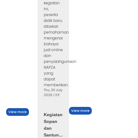
kegiatan
ini,
peserta
didik baru
dibekali
pemahaman
mengenai
bahaya
judi online
dan
penyalahgunaan
NAPZA
yang
dapat
memberikan...
Thu, 30 July
2026 | 3:11
View more
View more
Kegiatan
Sopan
dan
Santun...