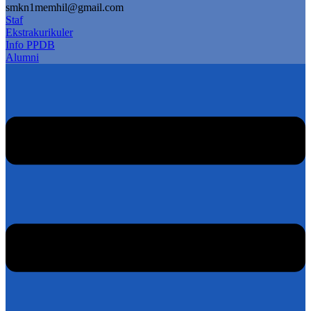
smkn1memhil@gmail.com
Staf
Ekstrakurikuler
Info PPDB
Alumni