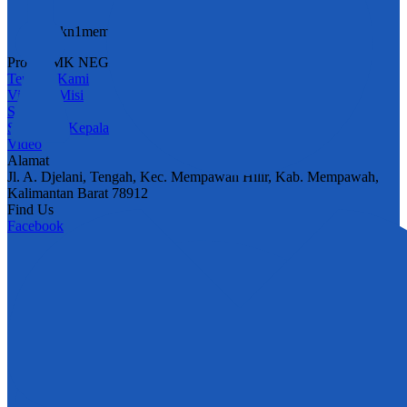
smkn1memhil@gmail.com
Profil SMK NEGERI 1 MEMPAWAH HILIR
Tentang Kami
Visi dan Misi
Sejarah
Sambutan Kepala
Video
Alamat
Jl. A. Djelani, Tengah, Kec. Mempawah Hilir, Kab. Mempawah,
Kalimantan Barat 78912
Find Us
Facebook