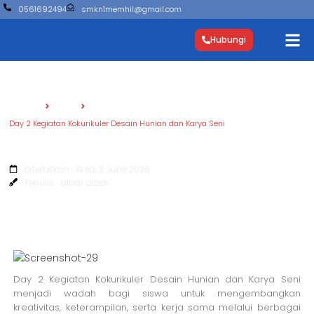
0561692494
smkn1memhil@gmail.com
Hubungi
Beranda
Berita
Day 2 Kegiatan Kokurikuler Desain Hunian dan Karya Seni
Day 2 Kegiatan Kokurikuler Desain
Hunian dan Karya Seni
Diterbitkan : Wed, 3 June 2026
Penulis : albar albar
Day 2 Kegiatan Kokurikuler Desain Hunian dan Karya Seni
menjadi wadah bagi siswa untuk mengembangkan
kreativitas, keterampilan, serta kerja sama melalui berbagai