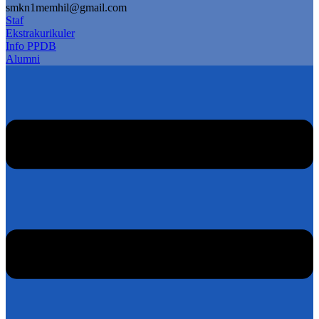
smkn1memhil@gmail.com
Staf
Ekstrakurikuler
Info PPDB
Alumni