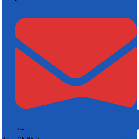
smkn1memhil@gmail.com
Profil SMK NEGERI 1 MEMPAWAH HILIR