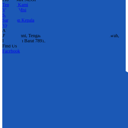
Tentang Kami
Visi dan Misi
Sejarah
Sambutan Kepala
Video
Alamat
Jl. A. Djelani, Tengah, Kec. Mempawah Hilir, Kab. Mempawah,
Kalimantan Barat 78912
Find Us
Facebook