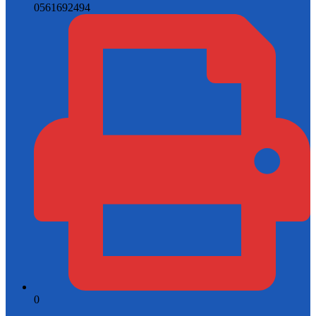
0561692494
0