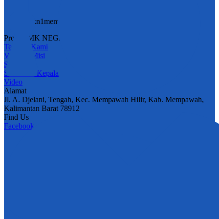
smkn1memhil@gmail.com
Profil SMK NEGERI 1 MEMPAWAH HILIR
Tentang Kami
Visi dan Misi
Sejarah
Sambutan Kepala
Video
Alamat
Jl. A. Djelani, Tengah, Kec. Mempawah Hilir, Kab. Mempawah,
Kalimantan Barat 78912
Find Us
Facebook