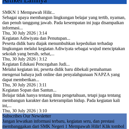
Artikel Lainnya
SMKN 1 Mempawah Hilir...
Sebagai upaya membangun lingkungan belajar yang tertib, nyaman,
dan penuh tanggung jawab. Pada kesempatan ini juga disampaikan
informasi...
Thu, 30 July 2026 | 3:14
Kegiatan Adiwiyata dan Penutupan...
Peserta didik baru diajak menumbuhkan kepedulian terhadap
lingkungan melalui kegiatan Adiwiyata sebagai wujud menciptakan
sekolah yang bersih, sehat,...
Thu, 30 July 2026 | 3:12
Kegiatan Edukasi Pencegahan Judi...
Melalui kegiatan ini, peserta didik baru dibekali pemahaman
mengenai bahaya judi online dan penyalahgunaan NAPZA yang
dapat memberikan...
Thu, 30 July 2026 | 3:11
Kegiatan Sopan dan Santun...
Belajar tidak hanya tentang ilmu pengetahuan, tetapi juga tentang
membangun karakter dan keterampilan hidup. Pada kegiatan kali
ini,...
Thu, 30 July 2026 | 3:10
Subscribes Our Newsletter
Jangan lewatkan informasi terbaru, kegiatan seru, dan prestasi
membanggakan dari SMK Negeri 1 Mempawah Hilir! Klik tombol