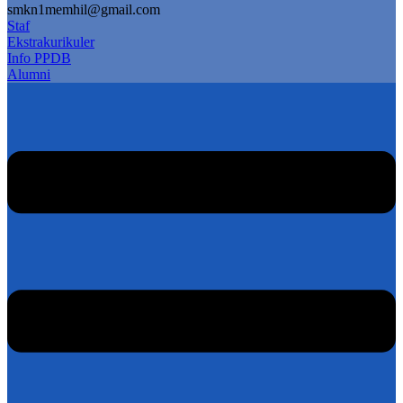
smkn1memhil@gmail.com
Staf
Ekstrakurikuler
Info PPDB
Alumni