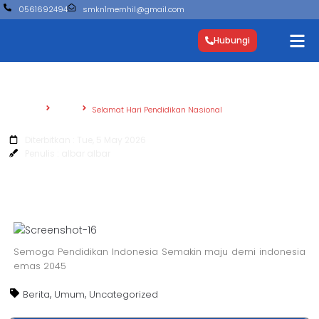
0561692494
smkn1memhil@gmail.com
Hubungi
Beranda
Berita
Selamat Hari Pendidikan Nasional
Selamat Hari Pendidikan Nasional
Diterbitkan : Tue, 5 May 2026
Penulis : albar albar
Semoga Pendidikan Indonesia Semakin maju demi indonesia
emas 2045
,
,
Berita
Umum
Uncategorized