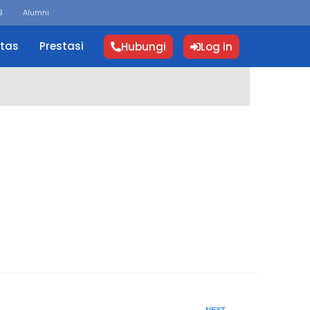
B
Alumni
itas
Prestasi
Hubungi
Log in