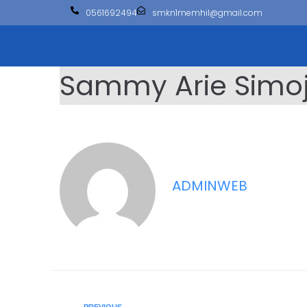
0561692494
smkn1memhil@gmail.com
Sammy Arie Simoj
ADMINWEB