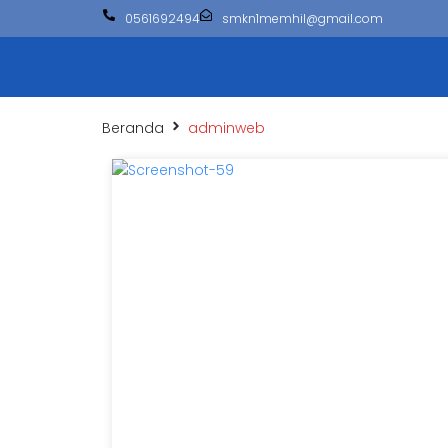
0561692494
smkn1memhil@gmail.com
Beranda
adminweb