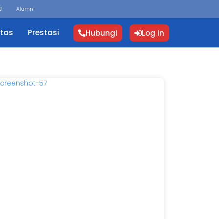
B
Alumni
itas
Prestasi
Hubungi
Log in