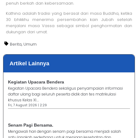
penuh berkah dan kebersamaan.
Kathina adalah tradisi yang berasal dari masa Buddha, ketika
30 bhikkhu menerima persembahan kain Jubah setelah
menjalani masa Vassa sebagai simbol penghormatan dan
dukungan dari umat.
,
Berita
Umum
Artikel Lainnya
Kegiatan Upacara Bendera
Kegiatan Upacara Bendera sekaligus penyampaian informasi
daftar ulang bagi seluruh peserta didik dan tes matrikulasi
khusus Kelas XI....
Fri, 7 August 2026 | 2:29
Senam Pagi Bersama.
Mengawali hari dengan senam pagi bersama menjadi salah
satu langkah sederhana untuk menjaga kesehatan dan