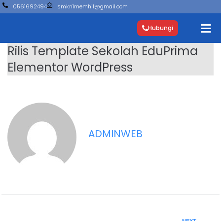
0561692494
smkn1memhil@gmail.com
Hubungi
Rilis Template Sekolah EduPrima
Elementor WordPress
ADMINWEB