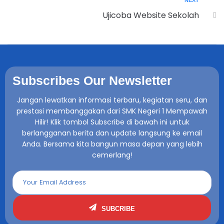
NEXT
Ujicoba Website Sekolah
Subscribes Our Newsletter
Jangan lewatkan informasi terbaru, kegiatan seru, dan
prestasi membanggakan dari SMK Negeri 1 Mempawah
Hilir! Klik tombol Subscribe di bawah ini untuk
berlangganan berita dan update langsung ke email
Anda. Bersama kita bangun masa depan yang lebih
cemerlang!
SUBCRIBE