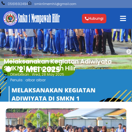
0561692494
smkn1memhil@gmail.com
Hubungi
Beranda
Berita
Melaksanakan Kegiatan Adiwiyata SMKN 1 Mempawah Hilir
Melaksanakan Kegiatan Adiwiyata
SMKN 1 Mempawah Hilir
Diterbitkan : Wed, 28 May 2025
Penulis : albar albar