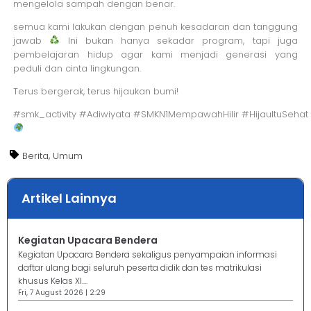
mengelola sampah dengan benar.
semua kami lakukan dengan penuh kesadaran dan tanggung
jawab
Ini bukan hanya sekadar program, tapi juga
pembelajaran hidup agar kami menjadi generasi yang
peduli dan cinta lingkungan.
Terus bergerak, terus hijaukan bumi!
#smk_activity #Adiwiyata #SMKN1MempawahHilir #HijauItuSeha
,
Berita
Umum
Artikel Lainnya
Kegiatan Upacara Bendera
Kegiatan Upacara Bendera sekaligus penyampaian informasi
daftar ulang bagi seluruh peserta didik dan tes matrikulasi
khusus Kelas XI....
Fri, 7 August 2026 | 2:29