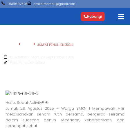
0561692494
smkn1memhil@gmail.com
Hubungi
Beranda
Berita
JUM’AT PENUH ENERGIK
JUM'AT PENUH ENERGIK
Diterbitkan : Mon, 29 September 2025
Penulis : albar albar
Hallo, Sobat Activity!! 🌟
Jumat, 29 Agustus 2025 – Warga SMKN 1 Mempawah Hilir
melaksanakan senam rutin bersama, bergerak seirama
dalam suasana penuh keceriaan, kebersamaan, dan
semangat sehat.