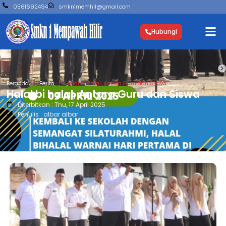
0561692494
smkn1memhil@gmail.com
Hubungi
Beranda
Berita
Halal bi halal, Antara Guru dan Siswa
Halal bi halal, Antara Guru dan Siswa
Diterbitkan : Thu, 17 April 2025
Penulis : albar albar