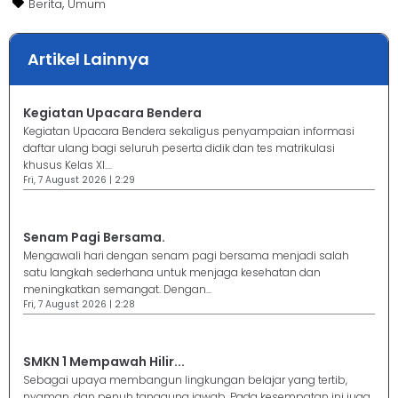
,
Berita
Umum
Artikel Lainnya
Kegiatan Upacara Bendera
Kegiatan Upacara Bendera sekaligus penyampaian informasi
daftar ulang bagi seluruh peserta didik dan tes matrikulasi
khusus Kelas XI....
Fri, 7 August 2026 | 2:29
Senam Pagi Bersama.
Mengawali hari dengan senam pagi bersama menjadi salah
satu langkah sederhana untuk menjaga kesehatan dan
meningkatkan semangat. Dengan...
Fri, 7 August 2026 | 2:28
SMKN 1 Mempawah Hilir...
Sebagai upaya membangun lingkungan belajar yang tertib,
nyaman, dan penuh tanggung jawab. Pada kesempatan ini juga