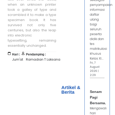
when an unknown printer
penyampaian
took a galley of type and
informasi
scrambled it to make a type
daftar
ulang
specimen book. It has
bagi
survived not only five
seluruh
centuries, but also the leap
peserta
into electronic
didik dan
typesetting, remaining
tes
essentially unchanged.
matrikulasi
khusus
Hari :
Pendamping :
Kelas XI....
Jum'at
Ramadian T Laksana
Fri, 7
August
2026 |
2:29
Artikel &
Berita
Senam
Pagi
Bersama.
Mengawali
hari