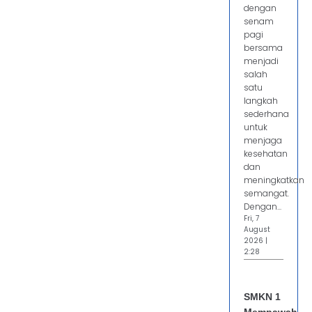
dengan
senam
pagi
bersama
menjadi
salah
satu
langkah
sederhana
untuk
menjaga
kesehatan
dan
meningkatkan
semangat.
Dengan...
Fri, 7
August
2026 |
2:28
SMKN 1