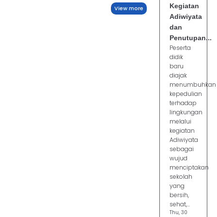
Kegiatan
View more
Adiwiyata
dan
Penutupan...
Peserta
didik
baru
diajak
menumbuhkan
kepedulian
terhadap
lingkungan
melalui
kegiatan
Adiwiyata
sebagai
wujud
menciptakan
sekolah
yang
bersih,
sehat,...
Thu, 30