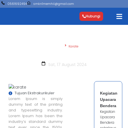
0561692494
smkn1memhil@gmail.com
Hubungi
Beranda
Karate
Karate
Sat, 17 August 2024
Tujuan Ekstrakurikuler
Kegiatan
Lorem Ipsum is simply
Upacara
dummy text of the printing
Bendera
and typesetting industry.
Kegiatan
Lorem Ipsum has been the
Upacara
industry’s standard dummy
Bendera
text ever since the 1500s,
sekaligus