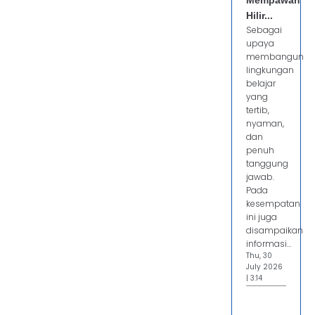
Mempawah
Hilir...
Sebagai
upaya
membangun
lingkungan
belajar
yang
tertib,
nyaman,
dan
penuh
tanggung
jawab.
Pada
kesempatan
ini juga
disampaikan
informasi...
Thu, 30
July 2026
| 3:14