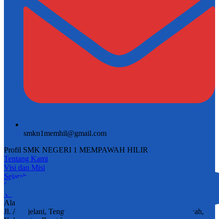
smkn1memhil@gmail.com
Profil SMK NEGERI 1 MEMPAWAH HILIR
Tentang Kami
Visi dan Misi
Sejarah
Sambutan Kepala
Video
Alamat
Jl. A. Djelani, Tengah, Kec. Mempawah Hilir, Kab. Mempawah,