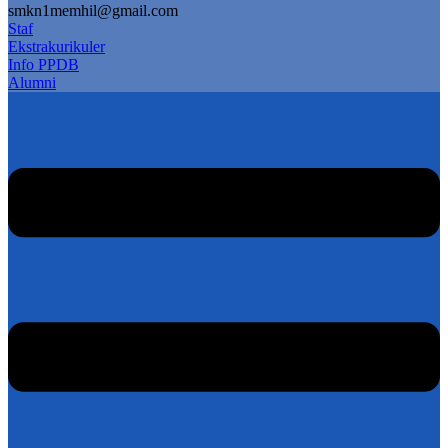
smkn1memhil@gmail.com
Staf
Ekstrakurikuler
Info PPDB
Alumni