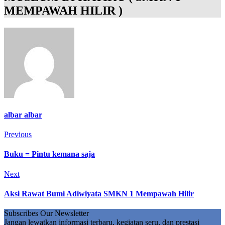
MEMPAWAH HILIR )
albar albar
Post
Previous
Previous
navigation
Buku = Pintu kemana saja
Next
Next
Aksi Rawat Bumi Adiwiyata SMKN 1 Mempawah Hilir
Subscribes Our Newsletter
Jangan lewatkan informasi terbaru, kegiatan seru, dan prestasi