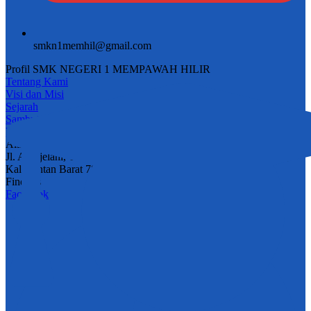
smkn1memhil@gmail.com
Profil SMK NEGERI 1 MEMPAWAH HILIR
Tentang Kami
Visi dan Misi
Sejarah
Sambutan Kepala
Video
Alamat
Jl. A. Djelani, Tengah, Kec. Mempawah Hilir, Kab. Mempawah,
Kalimantan Barat 78912
Find Us
Facebook