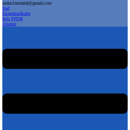
smkn1memhil@gmail.com
Staf
Ekstrakurikuler
Info PPDB
Alumni