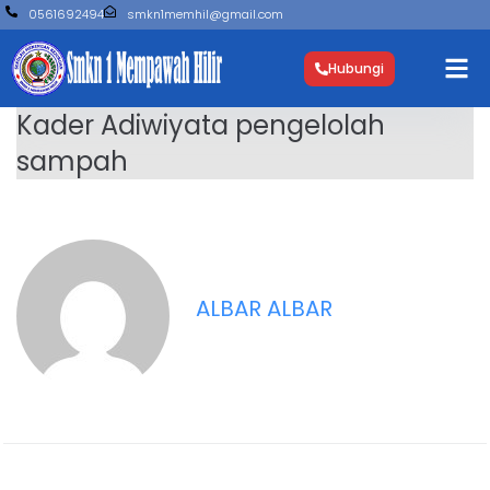
0561692494
smkn1memhil@gmail.com
Hubungi
Kader Adiwiyata pengelolah
sampah
ALBAR ALBAR