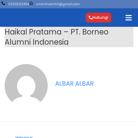
0561692494
smkn1memhil@gmail.com
Hubungi
Haikal Pratama – PT. Borneo
Alumni Indonesia
ALBAR ALBAR