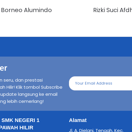
 Borneo Alumindo
Rizki Suci Af
er
n seru, dan prestasi
ilir! Klik tombol Subscribe
n update langsung ke email
ng lebih cemerlang!
il SMK NEGERI 1
Alamat
AWAH HILIR
Jl. A. Djelani, Tengah, Kec.