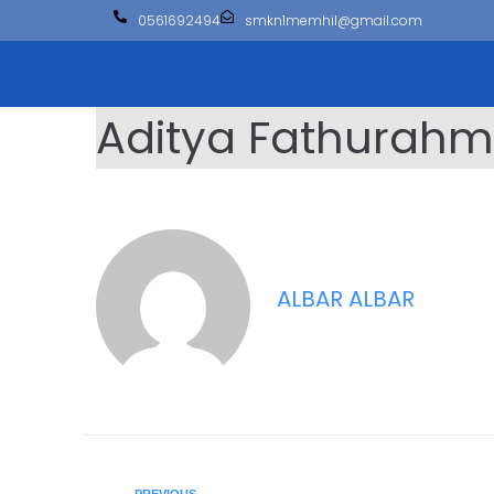
0561692494
smkn1memhil@gmail.com
Aditya Fathurahm
ALBAR ALBAR