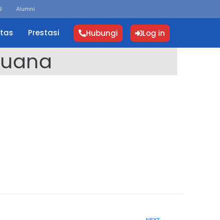
B
Alumni
itas
Prestasi
Hubungi
Log in
Buana