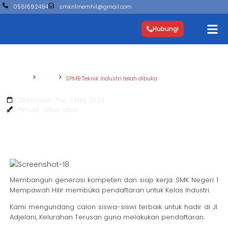
0561692494
smkn1memhil@gmail.com
Hubungi
Beranda
Berita
SPMB Teknik Industri telah dibuka
SPMB Teknik Industri telah dibuka
Diterbitkan : Tue, 5 May 2026
Penulis : albar albar
Membangun generasi kompeten dan siap kerja. SMK Negeri 1
Mempawah Hilir membuka pendaftaran untuk Kelas Industri.
Kami mengundang calon siswa-siswi terbaik untuk hadir di Jl.
Adjelani, Kelurahan Terusan guna melakukan pendaftaran.