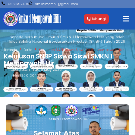
0561692494
smkn1memhil@gmail.com
Hubungi
Beranda
Berita
Kelulusan SNBP Siswa Siswi SMKN 1 Mempawah Hilir
Kelulusan SNBP Siswa Siswi SMKN 1
Mempawah Hilir
Diterbitkan : Tue, 5 May 2026
Penulis : albar albar