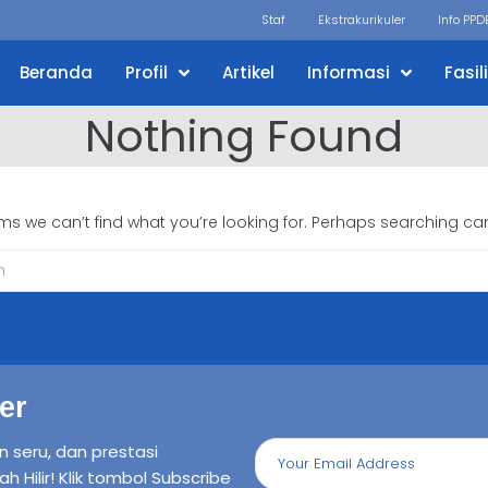
Staf
Ekstrakurikuler
Info PPD
Beranda
Profil
Artikel
Informasi
Fasil
Nothing Found
ems we can’t find what you’re looking for. Perhaps searching can
er
n seru, dan prestasi
ilir! Klik tombol Subscribe