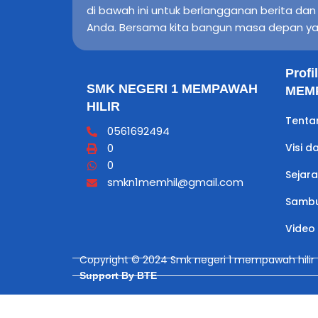
di bawah ini untuk berlangganan berita da
Anda. Bersama kita bangun masa depan ya
Prof
SMK NEGERI 1 MEMPAWAH
MEMP
HILIR
Tenta
0561692494
0
Visi d
0
Sejar
smkn1memhil@gmail.com
Sambu
Video
Copyright © 2024 Smk negeri 1 mempawah hilir
Support By BTE