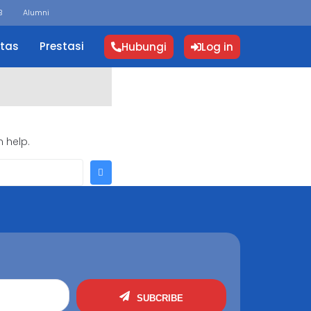
B
Alumni
itas
Prestasi
Hubungi
Log in
 help.
SUBCRIBE