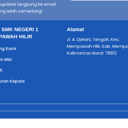
n update langsung ke email
ng lebih cemerlang!
il SMK NEGERI 1
Alamat
AWAH HILIR
Jl. A. Djelani, Tengah, Kec.
Mempawah Hilir, Kab. Memp
ng Kami
Kalimantan Barat 78912
an Misi
ah
tan Kepala