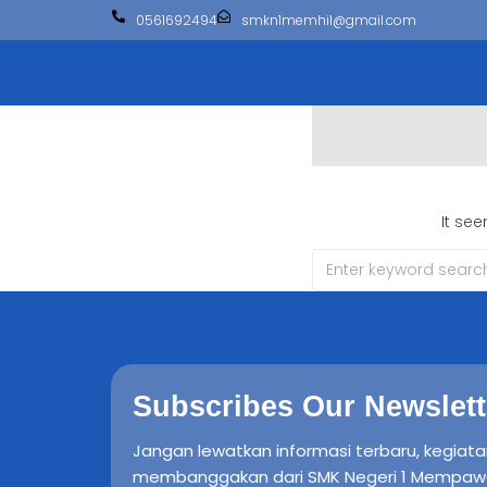
0561692494
smkn1memhil@gmail.com
It se
Subscribes Our Newslett
Jangan lewatkan informasi terbaru, kegiata
membanggakan dari SMK Negeri 1 Mempawah H