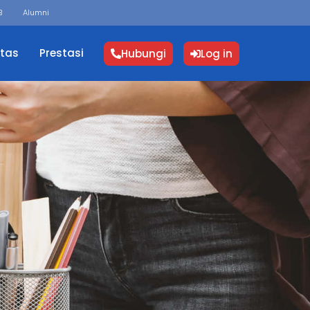
B
Alumni
itas
Prestasi
Hubungi
Log in