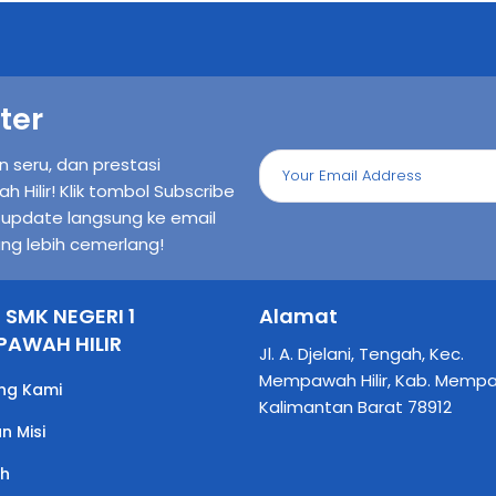
ter
n seru, dan prestasi
ilir! Klik tombol Subscribe
n update langsung ke email
ng lebih cemerlang!
l SMK NEGERI 1
Alamat
AWAH HILIR
Jl. A. Djelani, Tengah, Kec.
Mempawah Hilir, Kab. Memp
ng Kami
Kalimantan Barat 78912
an Misi
ah