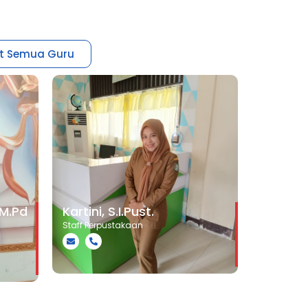
at Semua Guru
.M.Pd
Kartini, S.I.Pust.
Staff Perpustakaan