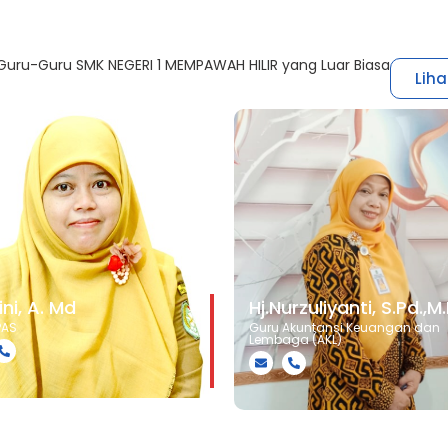
uru-Guru SMK NEGERI 1 MEMPAWAH HILIR yang Luar Biasa
Lih
ni, A. Md
Hj.Nurzuliyanti, S.Pd.,M
PAS
Guru Akuntansi Keuangan dan
Lembaga (AKL)