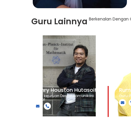
Guru Lainnya
Berkenalan Dengan G
Henry Houston Hutasoit
Rumi
Guru kejuruan Desain komunikasi
Guru I
visual