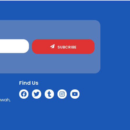
SUBCRIBE
Find Us
awah,