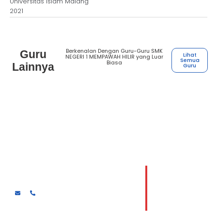
Universitas Islam Malang
2021
Berkenalan Dengan Guru-Guru SMK
Guru
Lihat
NEGERI 1 MEMPAWAH HILIR yang Luar
Semua
Biasa
Lainnya
Guru
Henry Houston Hutasoit
Guru kejuruan Desain komunikasi visual