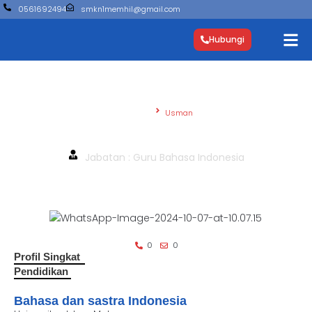
0561692494
smkn1memhil@gmail.com
Hubungi
Beranda
Usman
Usman
Jabatan : Guru Bahasa Indonesia
0
0
Profil Singkat
Pendidikan
Bahasa dan sastra Indonesia