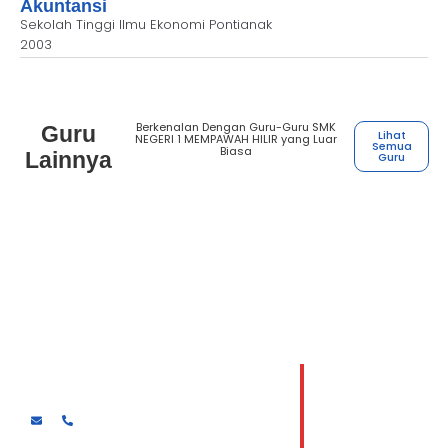
Akuntansi
Sekolah Tinggi Ilmu Ekonomi Pontianak
2003
Berkenalan Dengan Guru-Guru SMK
Guru
Lihat
NEGERI 1 MEMPAWAH HILIR yang Luar
Semua
Biasa
Lainnya
Guru
Henry Houston Hutasoit
Guru kejuruan Desain komunikasi visual