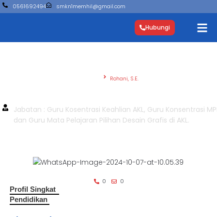
0561692494
smkn1memhil@gmail.com
Hubungi
Beranda
Rohani, S.E.
Rohani, S.E.
Jabatan : Guru Kosentrasi Keahlian AKL, Guru Konsentrasi MP
dan Guru Mata Pelajaran Pilihan Desain Grafis di AKL.
0
0
Profil Singkat
Pendidikan