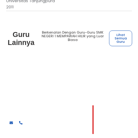
Universitas Tanjungpura
2011
Berkenalan Dengan Guru-Guru SMK
Guru
Lihat
NEGERI 1 MEMPAWAH HILIR yang Luar
Semua
Biasa
Lainnya
Guru
Henry Houston Hutasoit
Guru kejuruan Desain komunikasi visual