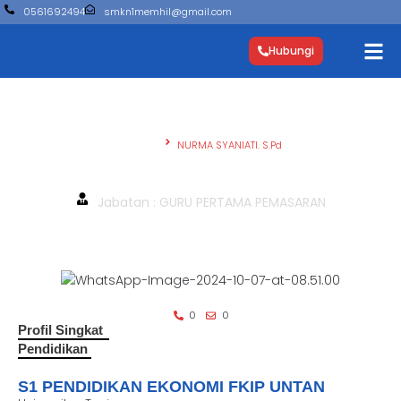
0561692494
smkn1memhil@gmail.com
Hubungi
Beranda
NURMA SYANIATI. S.Pd
NURMA SYANIATI. S.Pd
Jabatan : GURU PERTAMA PEMASARAN
0
0
Profil Singkat
Pendidikan
S1 PENDIDIKAN EKONOMI FKIP UNTAN