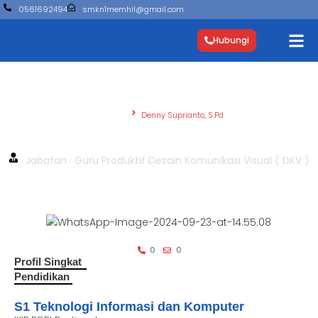
0561692494
smkn1memhil@gmail.com
Hubungi
Beranda
Denny Suprianto, S.Pd
Denny Suprianto, S.Pd
Jabatan : Guru Produktif Desain Komunikasi Visual ( DKV )
0
0
Profil Singkat
Pendidikan
S1 Teknologi Informasi dan Komputer