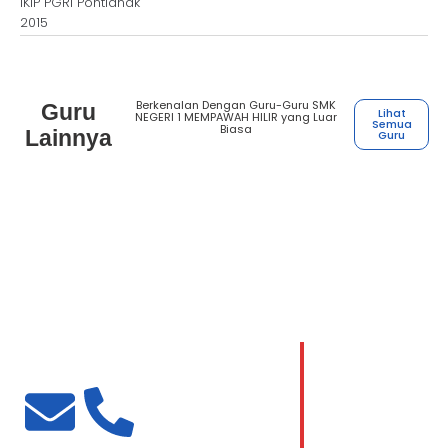
IKIP PGRI Pontianak
2015
Berkenalan Dengan Guru-Guru SMK
Guru
Lihat
NEGERI 1 MEMPAWAH HILIR yang Luar
Semua
Biasa
Lainnya
Guru
Henry Houston Hutasoit
Guru kejuruan Desain komunikasi visual