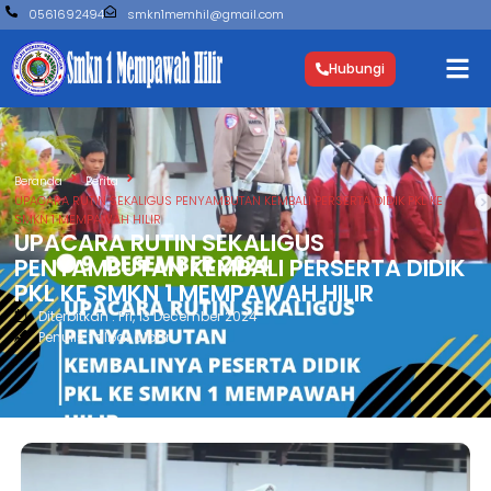
0561692494
smkn1memhil@gmail.com
Hubungi
Beranda
Berita
UPACARA RUTIN SEKALIGUS PENYAMBUTAN KEMBALI PERSERTA DIDIK PKL KE
SMKN 1 MEMPAWAH HILIR
UPACARA RUTIN SEKALIGUS
PENYAMBUTAN KEMBALI PERSERTA DIDIK
PKL KE SMKN 1 MEMPAWAH HILIR
Diterbitkan : Fri, 13 December 2024
Penulis : albar albar