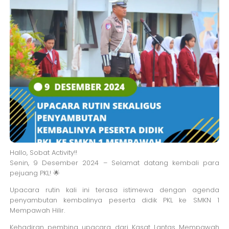
Hallo, Sobat Activity!!
Senin, 9 Desember 2024 – Selamat datang kembali para
pejuang PKL! 🌟
Upacara rutin kali ini terasa istimewa dengan agenda
penyambutan kembalinya peserta didik PKL ke SMKN 1
Mempawah Hilir.
Kehadiran pembina upacara dari Kasat Lantas Mempawah