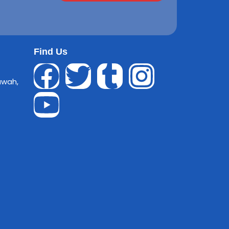
Find Us
awah,