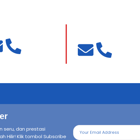
ni, A. Md
Hj.Nurzuliyanti, S.Pd.,M
PAS
Guru Akuntansi Keuangan dan
Lembaga (AKL)
er
n seru, dan prestasi
ilir! Klik tombol Subscribe