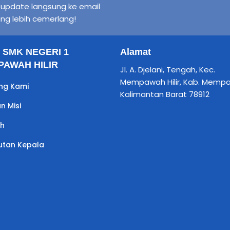
n update langsung ke email
ng lebih cemerlang!
il SMK NEGERI 1
Alamat
AWAH HILIR
Jl. A. Djelani, Tengah, Kec.
Mempawah Hilir, Kab. Memp
ng Kami
Kalimantan Barat 78912
an Misi
ah
tan Kepala