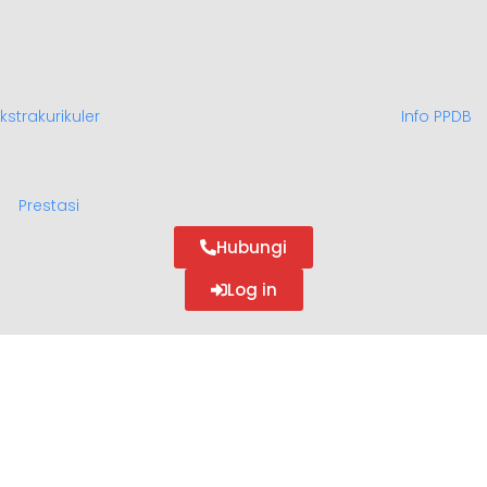
kstrakurikuler
Info PPDB
Prestasi
Hubungi
Log in