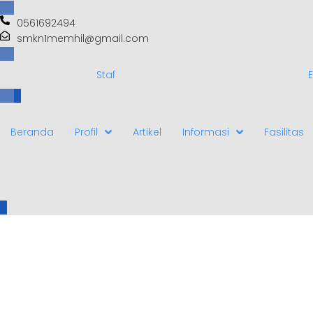
0561692494
smkn1memhil@gmail.com
Staf
E
Beranda
Profil
Artikel
Informasi
Fasilitas