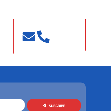
.M.Pd
Kartini, S.I.Pust.
Staff Perpustakaan
SUBCRIBE