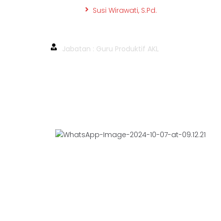
Beranda
Susi Wirawati, S.Pd.
Susi Wirawati, S.Pd.
Jabatan : Guru Produktif AKL