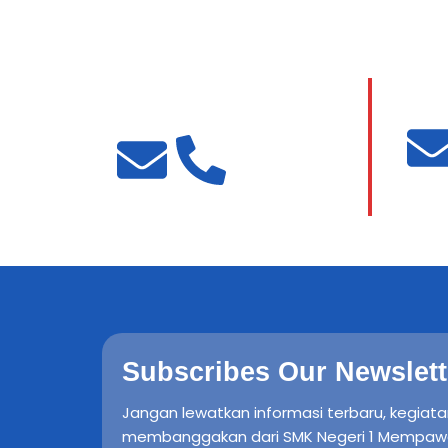
Henry Houston Hutasoit
Rumi
Guru kejuruan Desain komunikasi
Guru I
visual
Subscribes Our Newslett
Jangan lewatkan informasi terbaru, kegiata
membanggakan dari SMK Negeri 1 Mempawah H