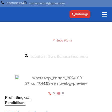
0561692494
smkn1memhil@gmail.com
Hubungi
Beranda
Setia Warni
Setia Warni
Jabatan : Guru Bahasa Indonesia
0
0
Profil Singkat
Pendidikan