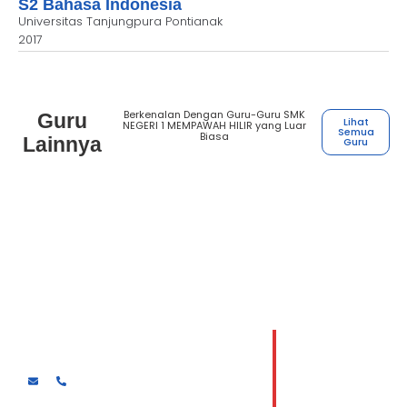
S2 Bahasa Indonesia
Universitas Tanjungpura Pontianak
2017
Berkenalan Dengan Guru-Guru SMK
Guru
Lihat
NEGERI 1 MEMPAWAH HILIR yang Luar
Semua
Biasa
Lainnya
Guru
Henry Houston Hutasoit
Guru kejuruan Desain komunikasi visual