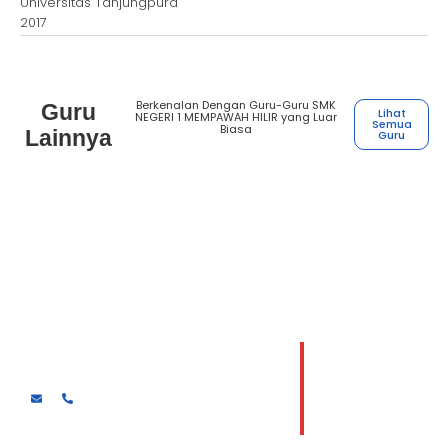
Universitas Tanjungpura
2017
Berkenalan Dengan Guru-Guru SMK
Guru
Lihat
NEGERI 1 MEMPAWAH HILIR yang Luar
Semua
Biasa
Lainnya
Guru
Henry Houston Hutasoit
Guru kejuruan Desain komunikasi visual