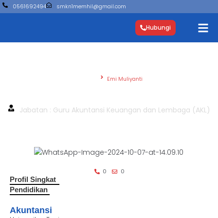
0561692494
smkn1memhil@gmail.com
Hubungi
Beranda
Emi Muliyanti
Emi Muliyanti
Jabatan : Guru Akuntansi Keuangan dan Lembaga (AKL)
0
0
Profil Singkat
Pendidikan
Akuntansi