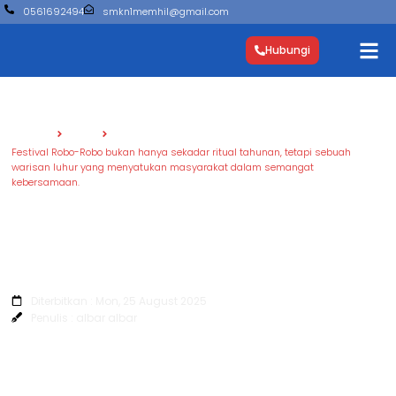
0561692494
smkn1memhil@gmail.com
Hubungi
Beranda
Berita
Festival Robo-Robo bukan hanya sekadar ritual tahunan, tetapi sebuah
warisan luhur yang menyatukan masyarakat dalam semangat
kebersamaan.
Festival Robo-Robo bukan hanya
sekadar ritual tahunan, tetapi sebuah
warisan luhur yang menyatukan
masyarakat dalam semangat
kebersamaan.
Diterbitkan : Mon, 25 August 2025
Penulis : albar albar